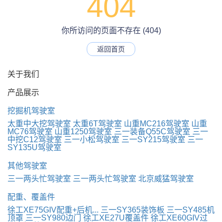
404
你所访问的页面不存在 (404)
返回首页
关于我们
产品展示
挖掘机驾驶室
太重中大挖驾驶室
太重6T驾驶室
山重MC216驾驶室
山重
MC76驾驶室
山重1250驾驶室
三一装备Q55C驾驶室
三一
中挖C12驾驶室
三一小松驾驶室
三一SY215驾驶室
三一
SY135U驾驶室
其他驾驶室
三一两头忙驾驶室
三一两头忙驾驶室
北京威猛驾驶室
配重、覆盖件
徐工XE75GIV配重+后机...
三一SY365装饰板
三一SY485机
顶罩
三一SY980边门
徐工XE27U覆盖件
徐工XE60GIV过