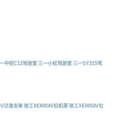
一中挖C12驾驶室
三一小松驾驶室
三一SY215驾
GIV过渡支架
徐工XE60GIV后机罩
徐工XE60GIV右