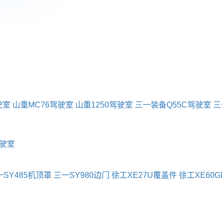
驶室
山重MC76驾驶室
山重1250驾驶室
三一装备Q55C驾驶室
三
驶室
一SY485机顶罩
三一SY980边门
徐工XE27U覆盖件
徐工XE60