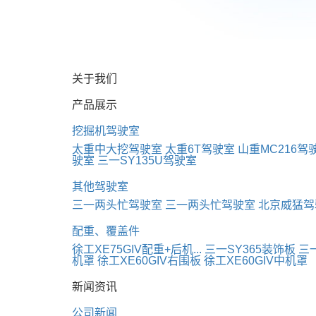
关于我们
产品展示
挖掘机驾驶室
太重中大挖驾驶室
太重6T驾驶室
山重MC216驾
驶室
三一SY135U驾驶室
其他驾驶室
三一两头忙驾驶室
三一两头忙驾驶室
北京威猛驾
配重、覆盖件
徐工XE75GIV配重+后机...
三一SY365装饰板
三
机罩
徐工XE60GIV右围板
徐工XE60GIV中机罩
新闻资讯
公司新闻