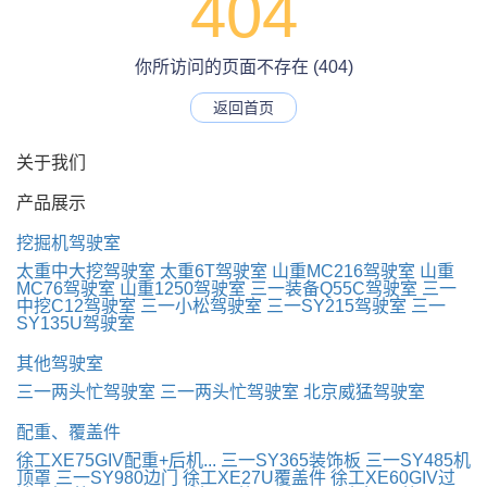
404
你所访问的页面不存在 (404)
返回首页
关于我们
产品展示
挖掘机驾驶室
太重中大挖驾驶室
太重6T驾驶室
山重MC216驾驶室
山重
MC76驾驶室
山重1250驾驶室
三一装备Q55C驾驶室
三一
中挖C12驾驶室
三一小松驾驶室
三一SY215驾驶室
三一
SY135U驾驶室
其他驾驶室
三一两头忙驾驶室
三一两头忙驾驶室
北京威猛驾驶室
配重、覆盖件
徐工XE75GIV配重+后机...
三一SY365装饰板
三一SY485机
顶罩
三一SY980边门
徐工XE27U覆盖件
徐工XE60GIV过