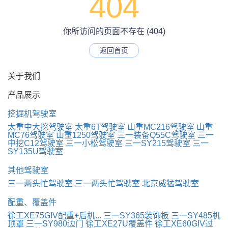
404
你所访问的页面不存在 (404)
返回首页
关于我们
产品展示
挖掘机驾驶室
太重中大挖驾驶室
太重6T驾驶室
山重MC216驾驶室
山重
MC76驾驶室
山重1250驾驶室
三一装备Q55C驾驶室
三一
中挖C12驾驶室
三一小松驾驶室
三一SY215驾驶室
三一
SY135U驾驶室
其他驾驶室
三一两头忙驾驶室
三一两头忙驾驶室
北京威猛驾驶室
配重、覆盖件
徐工XE75GIV配重+后机...
三一SY365装饰板
三一SY485机
顶罩
三一SY980边门
徐工XE27U覆盖件
徐工XE60GIV过